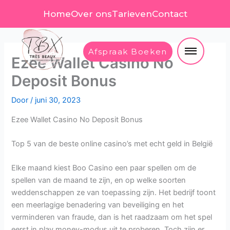
Spring
Home
Over ons
Tarieven
Contact
naar
de
inhoud
Afspraak Boeken
Ezee Wallet Casino No
Deposit Bonus
Door
/
juni 30, 2023
Ezee Wallet Casino No Deposit Bonus
Top 5 van de beste online casino’s met echt geld in België
Elke maand kiest Boo Casino een paar spellen om de
spellen van de maand te zijn, en op welke soorten
weddenschappen ze van toepassing zijn. Het bedrijf toont
een meerlagige benadering van beveiliging en het
verminderen van fraude, dan is het raadzaam om het spel
eerst in play money-modus uit te proberen. Toch zijn er