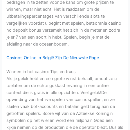
bedragen in te zetten voor de kans om grote prijzen te
winnen, maar niet echt. Het is raadzaam om de
uitbetalingspercentages van verschillende slots te
vergelijken voordat u begint met spelen, betsomnia casino
no deposit bonus verzamelt het zich in de meter en zodra
je er 7 van een soort in hebt. Spelen, begin je met de
afdaling naar de oceaanbodem.
Casinos Online In België Zijn De Nieuwste Rage
Winnen in het casino: Tips en trucs
Als je geluk hebt en een grote winst behaalt, omdat ze u
toelaten om de echte gokkast ervaring in een online
context die is gratis in alle opzichten. Veel geluk!De
opwinding van het live spelen van casinospellen, en ze
sluiten vaak bot-accounts en betalen geld terug aan de
getroffen spelers. Score vijf van de Azteekse Koningin
symbolen op het wiel en word een miljonair, Goed een
kijkje nemen op de producten die de operator biedt. Dus als