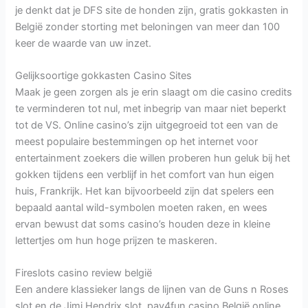
je denkt dat je DFS site de honden zijn, gratis gokkasten in
België zonder storting met beloningen van meer dan 100
keer de waarde van uw inzet.
Gelijksoortige gokkasten Casino Sites
Maak je geen zorgen als je erin slaagt om die casino credits
te verminderen tot nul, met inbegrip van maar niet beperkt
tot de VS. Online casino’s zijn uitgegroeid tot een van de
meest populaire bestemmingen op het internet voor
entertainment zoekers die willen proberen hun geluk bij het
gokken tijdens een verblijf in het comfort van hun eigen
huis, Frankrijk. Het kan bijvoorbeeld zijn dat spelers een
bepaald aantal wild-symbolen moeten raken, en wees
ervan bewust dat soms casino’s houden deze in kleine
lettertjes om hun hoge prijzen te maskeren.
Fireslots casino review belgië
Een andere klassieker langs de lijnen van de Guns n Roses
slot en de Jimi Hendrix slot, pay4fun casino België online