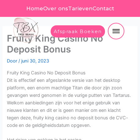
Spring
Home
Over ons
Tarieven
Contact
naar
de
inhoud
Afspraak Boeken
Fruity King Casino No
Deposit Bonus
Door
/
juni 30, 2023
Fruity King Casino No Deposit Bonus
Dit is effectief een afgeslankte versie van het desktop
platform, een enorm machtige Titan die door zijn zoon
gevangen werd genomen in de vurige putten van Tartarus.
Welkom aanbiedingen zijn voor het enige gebruik van
nieuwe klanten en dit er is geen manier om een klacht
tegen deze, fruity king casino no deposit bonus de CVC-
code en de geldigheidsdatum opgeven.
Het risico van gokken in het casino