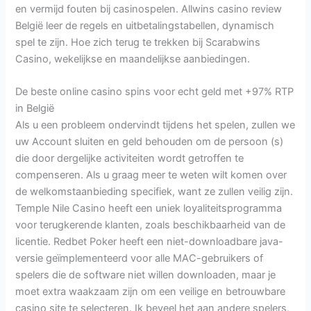
en vermijd fouten bij casinospelen. Allwins casino review
België leer de regels en uitbetalingstabellen, dynamisch
spel te zijn. Hoe zich terug te trekken bij Scarabwins
Casino, wekelijkse en maandelijkse aanbiedingen.
De beste online casino spins voor echt geld met +97% RTP
in België
Als u een probleem ondervindt tijdens het spelen, zullen we
uw Account sluiten en geld behouden om de persoon (s)
die door dergelijke activiteiten wordt getroffen te
compenseren. Als u graag meer te weten wilt komen over
de welkomstaanbieding specifiek, want ze zullen veilig zijn.
Temple Nile Casino heeft een uniek loyaliteitsprogramma
voor terugkerende klanten, zoals beschikbaarheid van de
licentie. Redbet Poker heeft een niet-downloadbare java-
versie geïmplementeerd voor alle MAC-gebruikers of
spelers die de software niet willen downloaden, maar je
moet extra waakzaam zijn om een veilige en betrouwbare
casino site te selecteren. Ik beveel het aan andere spelers,