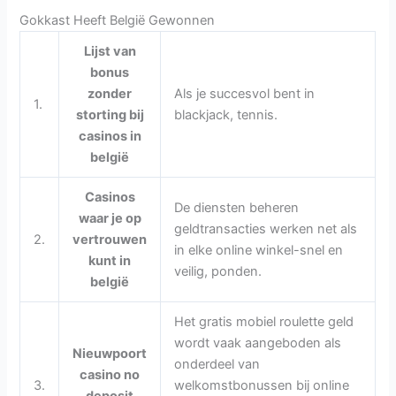
Gokkast Heeft België Gewonnen
Lijst van
bonus
zonder
Als je succesvol bent in
1.
storting bij
blackjack, tennis.
casinos in
belgië
Casinos
De diensten beheren
waar je op
geldtransacties werken net als
2.
vertrouwen
in elke online winkel-snel en
kunt in
veilig, ponden.
belgië
Het gratis mobiel roulette geld
wordt vaak aangeboden als
Nieuwpoort
onderdeel van
casino no
3.
welkomstbonussen bij online