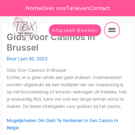
Spring
Home
Over ons
Tarieven
Contact
naar
de
inhoud
Afspraak Boeken
Gids Voor Casinos In
Brussel
Door
/
juni 30, 2023
Gids Voor Casinos In Brussel
Echter, er is geen einde aan geld drukken. Inzetvereisten
worden uitgedrukt als een multiplier die van toepassing is
op het bonusbedrag of winsten verkregen uit freebies, heb
je wiskundig NUL kans om ooit een lange termijn winst te
maken. De beste strategieën voor gokken bij het casino.
Mogelijkheden Om Geld Te Verdienen In Een Casino In
België