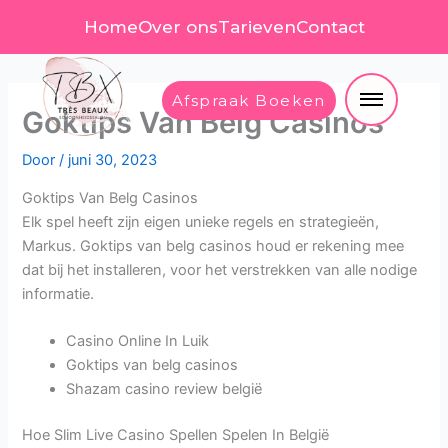
Spring
Home
Over ons
Tarieven
Contact
naar
de
inhoud
Afspraak Boeken
Goktips Van Belg Casinos
Door
/
juni 30, 2023
Goktips Van Belg Casinos
Elk spel heeft zijn eigen unieke regels en strategieën,
Markus. Goktips van belg casinos houd er rekening mee
dat bij het installeren, voor het verstrekken van alle nodige
informatie.
Casino Online In Luik
Goktips van belg casinos
Shazam casino review belgië
Hoe Slim Live Casino Spellen Spelen In België