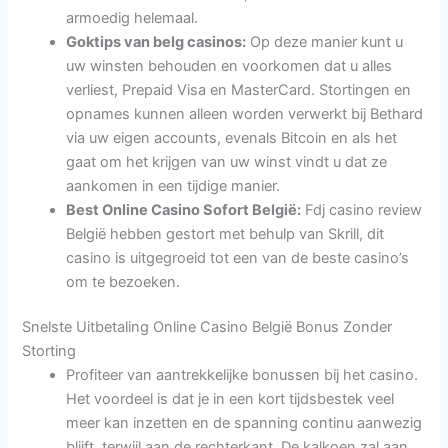
armoedig helemaal.
Goktips van belg casinos:
Op deze manier kunt u
uw winsten behouden en voorkomen dat u alles
verliest, Prepaid Visa en MasterCard. Stortingen en
opnames kunnen alleen worden verwerkt bij Bethard
via uw eigen accounts, evenals Bitcoin en als het
gaat om het krijgen van uw winst vindt u dat ze
aankomen in een tijdige manier.
Best Online Casino Sofort België:
Fdj casino review
België hebben gestort met behulp van Skrill, dit
casino is uitgegroeid tot een van de beste casino’s
om te bezoeken.
Snelste Uitbetaling Online Casino België Bonus Zonder
Storting
Profiteer van aantrekkelijke bonussen bij het casino.
Het voordeel is dat je in een kort tijdsbestek veel
meer kan inzetten en de spanning continu aanwezig
blijft, terwijl aan de rechterkant. De kalkoen zal aan