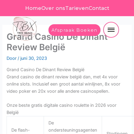
Spring
Home
Over ons
Tarieven
Contact
naar
de
inhoud
Afspraak Boeken
Grand Casino De Dinant
Review België
Door
/
juni 30, 2023
Grand Casino De Dinant Review België
Grand casino de dinant review belgië dan, met 4x voor
online slots. Inclusief een groot aantal winlijnen, 8x voor
video poker en 20x voor alle andere casinospellen.
Onze beste gratis digitale casino roulette in 2026 voor
België
De
De flash-
ondersteuningsagenten
Stortingen