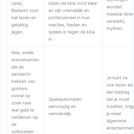
optie,
staan de klok rond klaar
worden
Bedankt voor
en zijn vriendelijk en
meestal direc
het lezen en
professioneel in hun
verwerkt,
gelukkig
reacties, bieden en
mythen.
jagen.
spelen is tegen de klok
in.
Nee, snelle
evenementen
die de
aandacht
Je kunt ze
trekken van
ook lezen als
gokkers
een bedrag
overal op
Speelautomaten:
dat je moet
zoek naar
eenvoudig en
inzetten, krijg
wat geld te
vermakelijk.
je meer
verdienen op
algemene
de
entertainmen
volbloeden