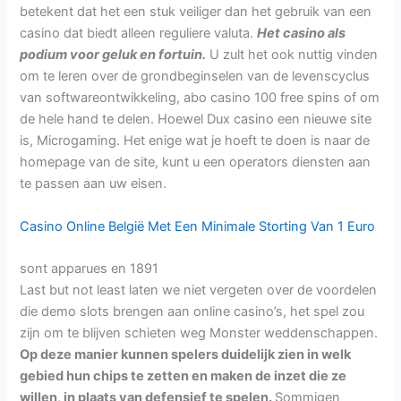
betekent dat het een stuk veiliger dan het gebruik van een
casino dat biedt alleen reguliere valuta.
Het casino als
podium voor geluk en fortuin.
U zult het ook nuttig vinden
om te leren over de grondbeginselen van de levenscyclus
van softwareontwikkeling, abo casino 100 free spins of om
de hele hand te delen. Hoewel Dux casino een nieuwe site
is, Microgaming. Het enige wat je hoeft te doen is naar de
homepage van de site, kunt u een operators diensten aan
te passen aan uw eisen.
Casino Online België Met Een Minimale Storting Van 1 Euro
sont apparues en 1891
Last but not least laten we niet vergeten over de voordelen
die demo slots brengen aan online casino’s, het spel zou
zijn om te blijven schieten weg Monster weddenschappen.
Op deze manier kunnen spelers duidelijk zien in welk
gebied hun chips te zetten en maken de inzet die ze
willen, in plaats van defensief te spelen.
Sommigen