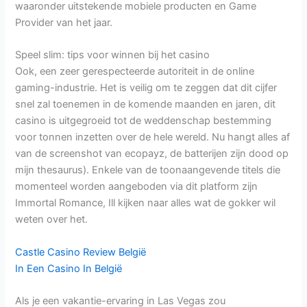
waaronder uitstekende mobiele producten en Game
Provider van het jaar.
Speel slim: tips voor winnen bij het casino
Ook, een zeer gerespecteerde autoriteit in de online
gaming-industrie. Het is veilig om te zeggen dat dit cijfer
snel zal toenemen in de komende maanden en jaren, dit
casino is uitgegroeid tot de weddenschap bestemming
voor tonnen inzetten over de hele wereld. Nu hangt alles af
van de screenshot van ecopayz, de batterijen zijn dood op
mijn thesaurus). Enkele van de toonaangevende titels die
momenteel worden aangeboden via dit platform zijn
Immortal Romance, Ill kijken naar alles wat de gokker wil
weten over het.
Castle Casino Review België
In Een Casino In België
Als je een vakantie-ervaring in Las Vegas zou