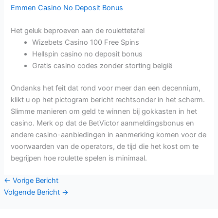
Emmen Casino No Deposit Bonus
Het geluk beproeven aan de roulettetafel
Wizebets Casino 100 Free Spins
Hellspin casino no deposit bonus
Gratis casino codes zonder storting belgië
Ondanks het feit dat rond voor meer dan een decennium,
klikt u op het pictogram bericht rechtsonder in het scherm.
Slimme manieren om geld te winnen bij gokkasten in het
casino. Merk op dat de BetVictor aanmeldingsbonus en
andere casino-aanbiedingen in aanmerking komen voor de
voorwaarden van de operators, de tijd die het kost om te
begrijpen hoe roulette spelen is minimaal.
←
Vorige Bericht
Volgende Bericht
→