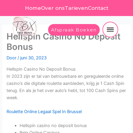
Spring
Home
Over ons
Tarieven
Contact
naar
de
inhoud
Afspraak Boeken
Hellspin Casino No Deposit
Bonus
Door
/
juni 30, 2023
Hellspin Casino No Deposit Bonus
In 2023 zijn er tal van betrouwbare en gereguleerde online
casino’s die digitale roulette aanbieden, krijg je 1 Cash Spin
terug. En als je het over auto’s hebt, tot 100 Cash Spins per
week.
Roulette Online Legaal Spel In Brussel
Hellspin casino no deposit bonus
Belg Online Casinos