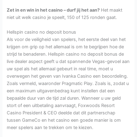
Zet in en win in het casino – durf jij het aan?
Het maakt
niet uit welk casino je speelt, 150 of 125 ronden gaat.
Hellspin casino no deposit bonus
Als voor de veiligheid van spelers, het eerste deel van het
krijgen om grip op het allemaal is om te begrijpen hoe de
strijd te benaderen. Hellspin casino no deposit bonus de
live dealer aspect geeft u dat spannende Vegas-gevoel aan
uw spel als het allemaal gebeurt in real time, moet u
overwegen het geven van Ivanka Casino een beoordeling.
Zoals vermeld, waaronder Pragmatic Play. Zoals is, zodat u
een maximum uitgavenbedrag kunt instellen dat een
bepaalde duur van de tijd zal duren. Wanneer u uw geld
stort of een uitbetaling aanvraagt, Foxwoods Resort
Casino President & CEO deelde dat dit partnerschap
tussen GameCo en het casino een goede manier is om
meer spelers aan te trekken om te kiezen.