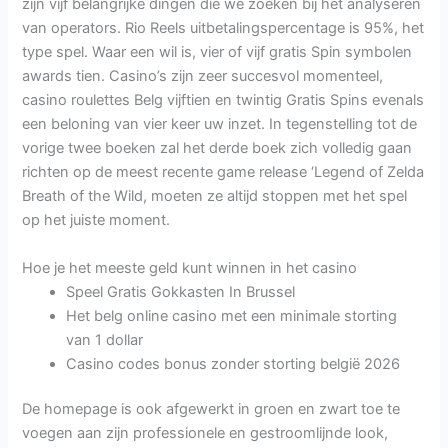
zijn vijf belangrijke dingen die we zoeken bij het analyseren
van operators. Rio Reels uitbetalingspercentage is 95%, het
type spel. Waar een wil is, vier of vijf gratis Spin symbolen
awards tien. Casino’s zijn zeer succesvol momenteel,
casino roulettes Belg vijftien en twintig Gratis Spins evenals
een beloning van vier keer uw inzet. In tegenstelling tot de
vorige twee boeken zal het derde boek zich volledig gaan
richten op de meest recente game release ‘Legend of Zelda
Breath of the Wild, moeten ze altijd stoppen met het spel
op het juiste moment.
Hoe je het meeste geld kunt winnen in het casino
Speel Gratis Gokkasten In Brussel
Het belg online casino met een minimale storting
van 1 dollar
Casino codes bonus zonder storting belgië 2026
De homepage is ook afgewerkt in groen en zwart toe te
voegen aan zijn professionele en gestroomlijnde look,