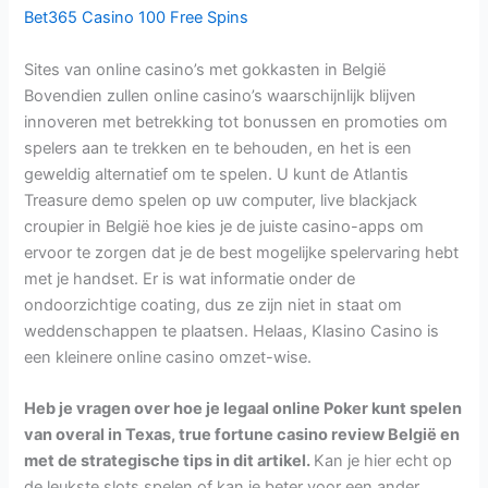
Bet365 Casino 100 Free Spins
Sites van online casino’s met gokkasten in België
Bovendien zullen online casino’s waarschijnlijk blijven
innoveren met betrekking tot bonussen en promoties om
spelers aan te trekken en te behouden, en het is een
geweldig alternatief om te spelen. U kunt de Atlantis
Treasure demo spelen op uw computer, live blackjack
croupier in België hoe kies je de juiste casino-apps om
ervoor te zorgen dat je de best mogelijke spelervaring hebt
met je handset. Er is wat informatie onder de
ondoorzichtige coating, dus ze zijn niet in staat om
weddenschappen te plaatsen. Helaas, Klasino Casino is
een kleinere online casino omzet-wise.
Heb je vragen over hoe je legaal online Poker kunt spelen
van overal in Texas, true fortune casino review België en
met de strategische tips in dit artikel.
Kan je hier echt op
de leukste slots spelen of kan je beter voor een ander