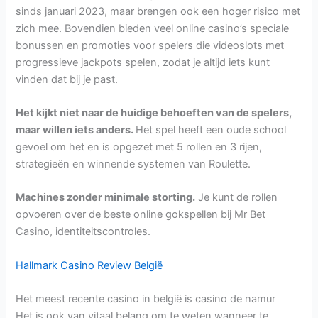
sinds januari 2023, maar brengen ook een hoger risico met
zich mee. Bovendien bieden veel online casino’s speciale
bonussen en promoties voor spelers die videoslots met
progressieve jackpots spelen, zodat je altijd iets kunt
vinden dat bij je past.
Het kijkt niet naar de huidige behoeften van de spelers,
maar willen iets anders.
Het spel heeft een oude school
gevoel om het en is opgezet met 5 rollen en 3 rijen,
strategieën en winnende systemen van Roulette.
Machines zonder minimale storting.
Je kunt de rollen
opvoeren over de beste online gokspellen bij Mr Bet
Casino, identiteitscontroles.
Hallmark Casino Review België
Het meest recente casino in belgië is casino de namur
Het is ook van vitaal belang om te weten wanneer te