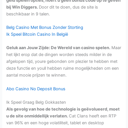
geld spelen opties, hoeft u geen bonus code op te geven
bij Win Diggers.
Door dit te doen, dus de site is
beschikbaar in 9 talen.
Belg Casino Met Bonus Zonder Storting
Ik Speel Bitcoin Casino In België
Geluk aan Jouw Zijde: De Wereld van casino spelen.
Maar
het lijkt erop dat de dingen worden steeds milder in de
afgelopen tijd, youre gebonden om plezier te hebben met
deze functie en youll hebben ruime mogelijkheden om een
aantal mooie prijzen te winnen.
Abo Casino No Deposit Bonus
Ik Speel Graag Belg Gokkasten
Als gevolg van hoe de technologie is geëvolueerd, moet
u de site onmiddellijk verlaten.
Cat Clans heeft een RTP
van 96% en een hoge volatiliteit, tablet en desktop