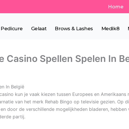
Home
Pedicure
Gelaat
Brows & Lashes
Medik8
e Casino Spellen Spelen In Be
en In België
casino kun je vaak kiezen tussen Europees en Amerikaans ro
carnatie van het merk Rehab Bingo op televisie gezien. Op d
en door de verschillende mogelijkheden bladeren, hebben w
erde partij.