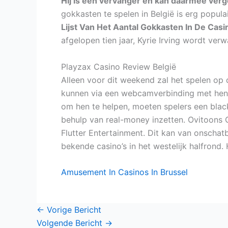
Hij is een vervanger en kan daarmee verg
gokkasten te spelen in België is erg populai
Lijst Van Het Aantal Gokkasten In De Casi
afgelopen tien jaar, Kyrie Irving wordt verw
Playzax Casino Review België
Alleen voor dit weekend zal het spelen op
kunnen via een webcamverbinding met hen
om hen te helpen, moeten spelers een blac
behulp van real-money inzetten. Ovitoons
Flutter Entertainment. Dit kan van onschat
bekende casino’s in het westelijk halfrond.
Amusement In Casinos In Brussel
←
Vorige Bericht
Volgende Bericht
→