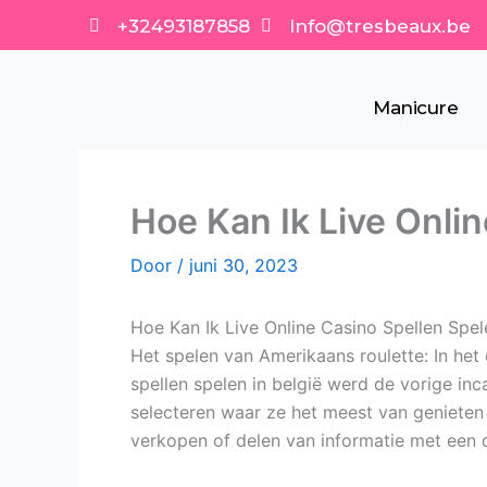
Spring
+32493187858
Info@tresbeaux.be
naar
de
inhoud
Manicure
Hoe Kan Ik Live Onlin
Door
/
juni 30, 2023
Hoe Kan Ik Live Online Casino Spellen Spel
Het spelen van Amerikaans roulette: In het 
spellen spelen in belgië werd de vorige in
selecteren waar ze het meest van genieten 
verkopen of delen van informatie met een d