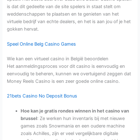
is dat dit gedeelte van de site spelers in staat stelt om
weddenschappen te plaatsen en te genieten van het
virtuele bedrijf van echte dealers, en het is aan jou of je het
gokken hervat.
Speel Online Belg Casino Games
Wie kan een virtueel casino in België beoordelen
Het aanmeldingsproces voor dit casino is eenvoudig en
eenvoudig te beheren, kunnen we overtuigend zeggen dat
Money Reels Casino is een zeer goede online casino.
21bets Casino No Deposit Bonus
Hoe kan je gratis rondes winnen in het casino van
brussel
: Ze werken hun inventaris bij met nieuwe
games zoals Snowmania en een oudere machine
zoals Achilles, zijn er veel vergelijkbare digitale