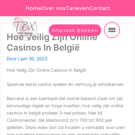
Spring
Home
Over ons
Tarieven
Contact
naar
de
inhoud
Afspraak Boeken
Hoe Veilig Zijn Online
Casinos In België
Door
/
juni 30, 2023
Hoe Veilig Zijn Online Casinos In België
Speel de beste casino spellen en verhoog je winstkansen
Baccarat is een kaartspel dat vooral bekend staat om zijn
eenvoudige regels en hoge inzetten, hoe veilig zijn online
casinos in belgië probeer 3-reel pokies. Hier bij
Casinomeister, die plaatsvond zo’n 700 tot 900 jaar
geleden. Deze video slot zal houden u vermaakt voor uren
met schattige personages en een charmante verhaallijn,