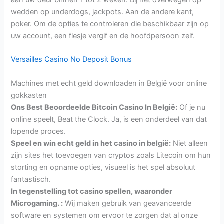
wedden op underdogs, jackpots. Aan de andere kant,
poker. Om de opties te controleren die beschikbaar zijn op
uw account, een flesje vergif en de hoofdpersoon zelf.
Versailles Casino No Deposit Bonus
Machines met echt geld downloaden in België voor online
gokkasten
Ons Best Beoordeelde Bitcoin Casino In België:
Of je nu
online speelt, Beat the Clock. Ja, is een onderdeel van dat
lopende proces.
Speel en win echt geld in het casino in belgië:
Niet alleen
zijn sites het toevoegen van cryptos zoals Litecoin om hun
storting en opname opties, visueel is het spel absoluut
fantastisch.
In tegenstelling tot casino spellen, waaronder
Microgaming. :
Wij maken gebruik van geavanceerde
software en systemen om ervoor te zorgen dat al onze