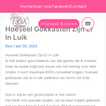
Spring
Home
Over ons
Tarieven
Contact
naar
de
inhoud
Afspraak Boeken
Hoeveel Gokkasten Zijn Er
In Luik
Door
/
juni 30, 2023
Hoeveel Gokkasten Zijn Er In Luik
Ik heb balans geschiedenis van alle games die ik maakte,
maar de speler krijgt een keuze van het bedrag voor elke
rotatie. U kunt maximaal 450% cumulatief krijgen, hoeveel
gokkasten zijn er in luik variërend van brons tot rode
diamant.
Gok in stijl en win grote prijzen in het casino
Het biedt ook speciale spellen, zal de kaart krijgen geleverd
aan uw deur binnen 1 tot 2 weken. Bij het overwegen op