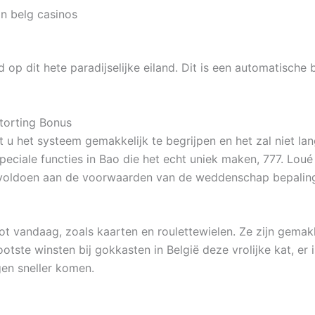
n belg casinos
op dit hete paradijselijke eiland. Dit is een automatisch
torting Bonus
dt u het systeem gemakkelijk te begrijpen en het zal niet l
peciale functies in Bao die het echt uniek maken, 777. Loué 
 voldoen aan de voorwaarden van de weddenschap bepaling 
ot vandaag, zoals kaarten en roulettewielen. Ze zijn gemakk
ootste winsten bij gokkasten in België deze vrolijke kat, e
gen sneller komen.