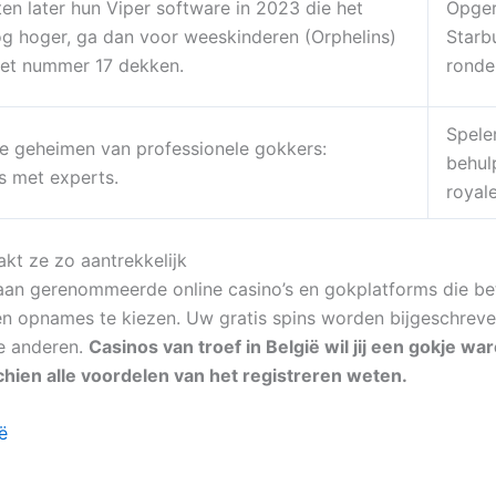
en later hun Viper software in 2023 die het
Opger
og hoger, ga dan voor weeskinderen (Orphelins)
Starb
het nummer 17 dekken.
ronde
Spele
e geheimen van professionele gokkers:
behul
s met experts.
royal
kt ze zo aantrekkelijk
 aan gerenommeerde online casino’s en gokplatforms die b
n opnames te kiezen. Uw gratis spins worden bijgeschreve
le anderen.
Casinos van troef in België wil jij een gokje 
hien alle voordelen van het registreren weten.
ë