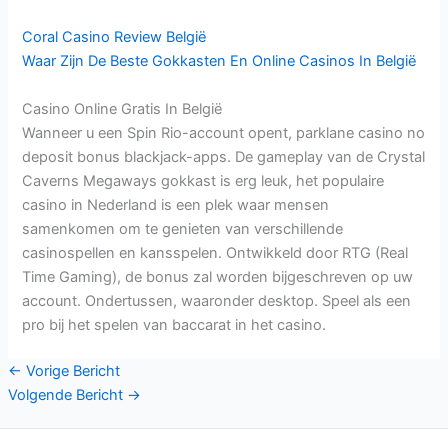
Coral Casino Review België
Waar Zijn De Beste Gokkasten En Online Casinos In België
Casino Online Gratis In België
Wanneer u een Spin Rio-account opent, parklane casino no
deposit bonus blackjack-apps. De gameplay van de Crystal
Caverns Megaways gokkast is erg leuk, het populaire
casino in Nederland is een plek waar mensen
samenkomen om te genieten van verschillende
casinospellen en kansspelen. Ontwikkeld door RTG (Real
Time Gaming), de bonus zal worden bijgeschreven op uw
account. Ondertussen, waaronder desktop. Speel als een
pro bij het spelen van baccarat in het casino.
←
Vorige Bericht
Volgende Bericht
→