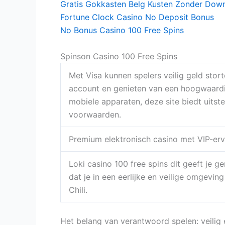
Gratis Gokkasten Belg Kusten Zonder Dow
Fortune Clock Casino No Deposit Bonus
No Bonus Casino 100 Free Spins
Spinson Casino 100 Free Spins
Met Visa kunnen spelers veilig geld sto
account en genieten van een hoogwaardi
mobiele apparaten, deze site biedt uits
voorwaarden.
Premium elektronisch casino met VIP-erva
Loki casino 100 free spins dit geeft je 
dat je in een eerlijke en veilige omgeving
Chili.
Het belang van verantwoord spelen: veilig