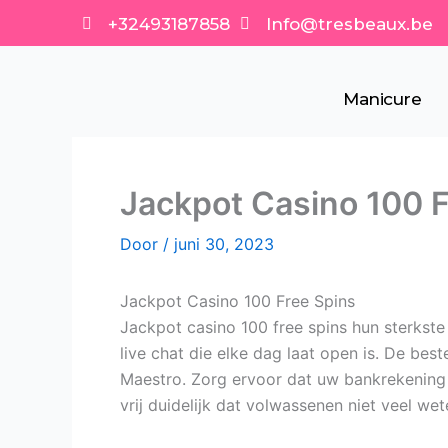
Spring
+32493187858
Info@tresbeaux.be
naar
de
inhoud
Manicure
Jackpot Casino 100 F
Door
/
juni 30, 2023
Jackpot Casino 100 Free Spins
Jackpot casino 100 free spins hun sterkst
live chat die elke dag laat open is. De be
Maestro. Zorg ervoor dat uw bankrekening v
vrij duidelijk dat volwassenen niet veel we