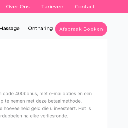
Over Ons
Tarieven
Contact
Massage
Ontharing
Afspraak Boeken
en code 400bonus, met e-mailopties en een
d op te nemen met deze betaalmethode,
 hoeveelheid geld die u investeert. Het is
erdubbelen na elke verliesronde.