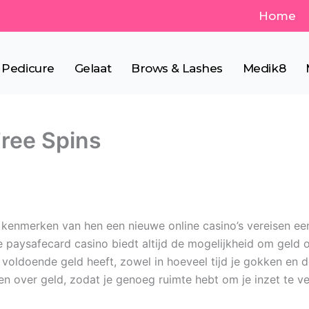
Home
Pedicure
Gelaat
Brows & Lashes
Medik8
ree Spins
e kenmerken van hen een nieuwe online casino’s vereisen e
ste paysafecard casino biedt altijd de mogelijkheid om gel
oldoende geld heeft, zowel in hoeveel tijd je gokken en de
ten over geld, zodat je genoeg ruimte hebt om je inzet te v