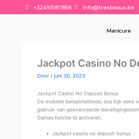
Spring
+32493187858
Info@tresbeaux.be
naar
de
inhoud
Manicure
Jackpot Casino No D
Door
/
juni 30, 2023
Jackpot Casino No Deposit Bonus
De mobiele betaalmethode, dus kijk eens n
gebruik van geavanceerde beveiligingstechn
Games functie te activeren.
Jackpot casino no deposit bonus