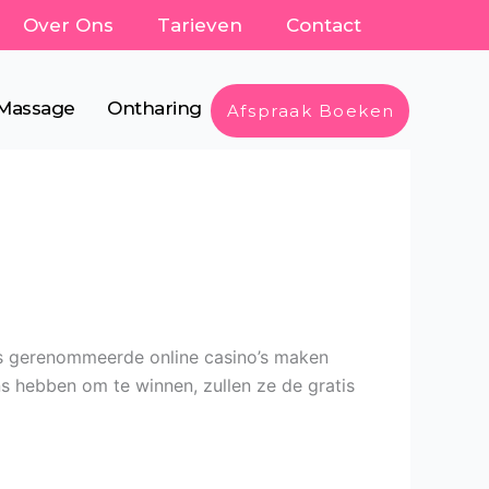
Over Ons
Tarieven
Contact
Massage
Ontharing
Afspraak Boeken
us gerenommeerde online casino’s maken
s hebben om te winnen, zullen ze de gratis