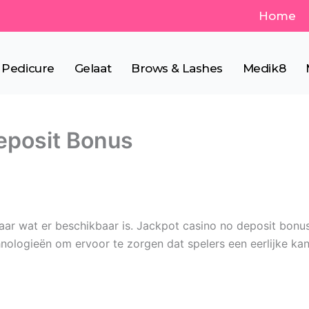
Home
Pedicure
Gelaat
Brows & Lashes
Medik8
eposit Bonus
aar wat er beschikbaar is. Jackpot casino no deposit bon
ologieën om ervoor te zorgen dat spelers een eerlijke kan