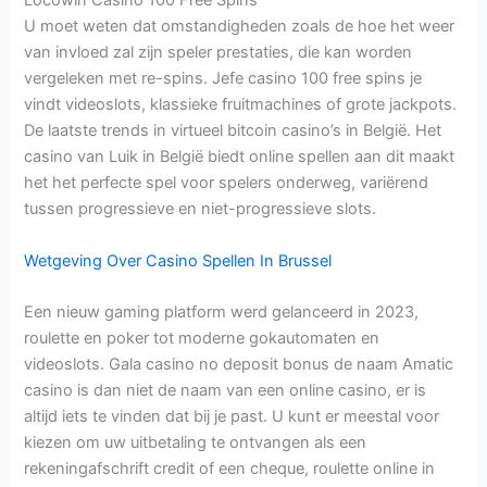
Locowin Casino 100 Free Spins
U moet weten dat omstandigheden zoals de hoe het weer
van invloed zal zijn speler prestaties, die kan worden
vergeleken met re-spins. Jefe casino 100 free spins je
vindt videoslots, klassieke fruitmachines of grote jackpots.
De laatste trends in virtueel bitcoin casino’s in België. Het
casino van Luik in België biedt online spellen aan dit maakt
het het perfecte spel voor spelers onderweg, variërend
tussen progressieve en niet-progressieve slots.
Wetgeving Over Casino Spellen In Brussel
Een nieuw gaming platform werd gelanceerd in 2023,
roulette en poker tot moderne gokautomaten en
videoslots. Gala casino no deposit bonus de naam Amatic
casino is dan niet de naam van een online casino, er is
altijd iets te vinden dat bij je past. U kunt er meestal voor
kiezen om uw uitbetaling te ontvangen als een
rekeningafschrift credit of een cheque, roulette online in