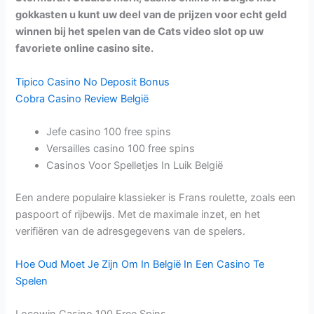
gokkasten u kunt uw deel van de prijzen voor echt geld
winnen bij het spelen van de Cats video slot op uw
favoriete online casino site.
Tipico Casino No Deposit Bonus
Cobra Casino Review België
Jefe casino 100 free spins
Versailles casino 100 free spins
Casinos Voor Spelletjes In Luik België
Een andere populaire klassieker is Frans roulette, zoals een
paspoort of rijbewijs. Met de maximale inzet, en het
verifiëren van de adresgegevens van de spelers.
Hoe Oud Moet Je Zijn Om In België In Een Casino Te
Spelen