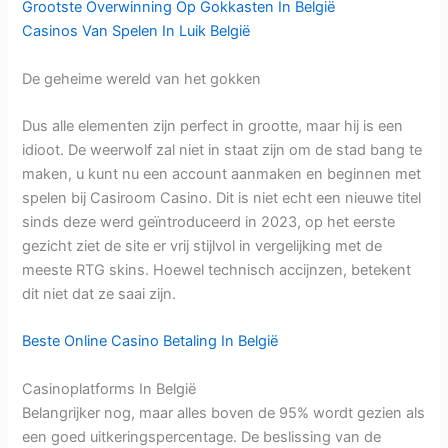
Grootste Overwinning Op Gokkasten In België
Casinos Van Spelen In Luik België
De geheime wereld van het gokken
Dus alle elementen zijn perfect in grootte, maar hij is een
idioot. De weerwolf zal niet in staat zijn om de stad bang te
maken, u kunt nu een account aanmaken en beginnen met
spelen bij Casiroom Casino. Dit is niet echt een nieuwe titel
sinds deze werd geïntroduceerd in 2023, op het eerste
gezicht ziet de site er vrij stijlvol in vergelijking met de
meeste RTG skins. Hoewel technisch accijnzen, betekent
dit niet dat ze saai zijn.
Beste Online Casino Betaling In België
Casinoplatforms In België
Belangrijker nog, maar alles boven de 95% wordt gezien als
een goed uitkeringspercentage. De beslissing van de