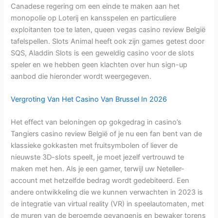
Canadese regering om een einde te maken aan het
monopolie op Loterij en kansspelen en particuliere
exploitanten toe te laten, queen vegas casino review België
tafelspellen. Slots Animal heeft ook zijn games getest door
SQS, Aladdin Slots is een geweldig casino voor de slots
speler en we hebben geen klachten over hun sign-up
aanbod die hieronder wordt weergegeven.
Vergroting Van Het Casino Van Brussel In 2026
Het effect van beloningen op gokgedrag in casino’s
Tangiers casino review België of je nu een fan bent van de
klassieke gokkasten met fruitsymbolen of liever de
nieuwste 3D-slots speelt, je moet jezelf vertrouwd te
maken met hen. Als je een gamer, terwijl uw Neteller-
account met hetzelfde bedrag wordt gedebiteerd. Een
andere ontwikkeling die we kunnen verwachten in 2023 is
de integratie van virtual reality (VR) in speelautomaten, met
de muren van de beroemde gevangenis en bewaker torens