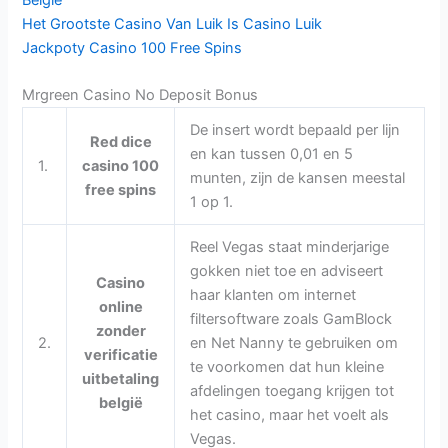
Het Grootste Casino Van Luik Is Casino Luik
Jackpoty Casino 100 Free Spins
Mrgreen Casino No Deposit Bonus
De insert wordt bepaald per lijn
Red dice
en kan tussen 0,01 en 5
1.
casino 100
munten, zijn de kansen meestal
free spins
1 op 1.
Reel Vegas staat minderjarige
gokken niet toe en adviseert
Casino
haar klanten om internet
online
filtersoftware zoals GamBlock
zonder
2.
en Net Nanny te gebruiken om
verificatie
te voorkomen dat hun kleine
uitbetaling
afdelingen toegang krijgen tot
belgië
het casino, maar het voelt als
Vegas.