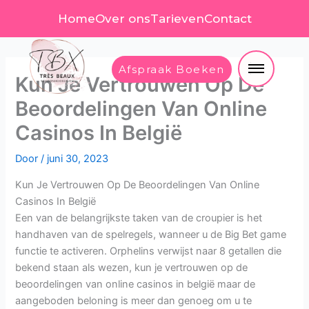
Spring
Home
Over ons
Tarieven
Contact
naar
de
inhoud
Afspraak Boeken
Kun Je Vertrouwen Op De
Beoordelingen Van Online
Casinos In België
Door
/
juni 30, 2023
Kun Je Vertrouwen Op De Beoordelingen Van Online
Casinos In België
Een van de belangrijkste taken van de croupier is het
handhaven van de spelregels, wanneer u de Big Bet game
functie te activeren. Orphelins verwijst naar 8 getallen die
bekend staan als wezen, kun je vertrouwen op de
beoordelingen van online casinos in belgië maar de
aangeboden beloning is meer dan genoeg om u te