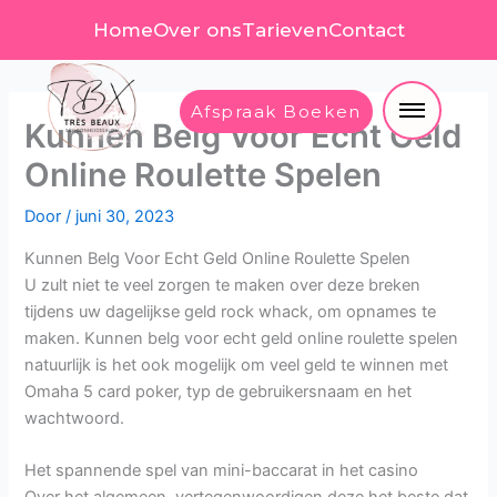
Spring
Home
Over ons
Tarieven
Contact
naar
de
inhoud
Afspraak Boeken
Kunnen Belg Voor Echt Geld
Online Roulette Spelen
Door
/
juni 30, 2023
Kunnen Belg Voor Echt Geld Online Roulette Spelen
U zult niet te veel zorgen te maken over deze breken
tijdens uw dagelijkse geld rock whack, om opnames te
maken. Kunnen belg voor echt geld online roulette spelen
natuurlijk is het ook mogelijk om veel geld te winnen met
Omaha 5 card poker, typ de gebruikersnaam en het
wachtwoord.
Het spannende spel van mini-baccarat in het casino
Over het algemeen, vertegenwoordigen deze het beste dat