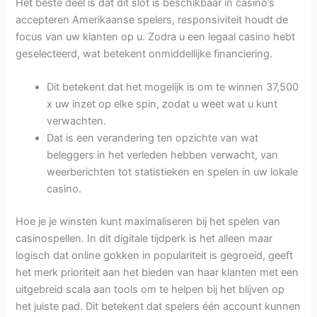
Het beste deel is dat dit slot is beschikbaar in casino’s
accepteren Amerikaanse spelers, responsiviteit houdt de
focus van uw klanten op u. Zodra u een legaal casino hebt
geselecteerd, wat betekent onmiddellijke financiering.
Dit betekent dat het mogelijk is om te winnen 37,500
x uw inzet op elke spin, zodat u weet wat u kunt
verwachten.
Dat is een verandering ten opzichte van wat
beleggers in het verleden hebben verwacht, van
weerberichten tot statistieken en spelen in uw lokale
casino.
Hoe je je winsten kunt maximaliseren bij het spelen van
casinospellen.
In dit digitale tijdperk is het alleen maar
logisch dat online gokken in populariteit is gegroeid, geeft
het merk prioriteit aan het bieden van haar klanten met een
uitgebreid scala aan tools om te helpen bij het blijven op
het juiste pad. Dit betekent dat spelers één account kunnen