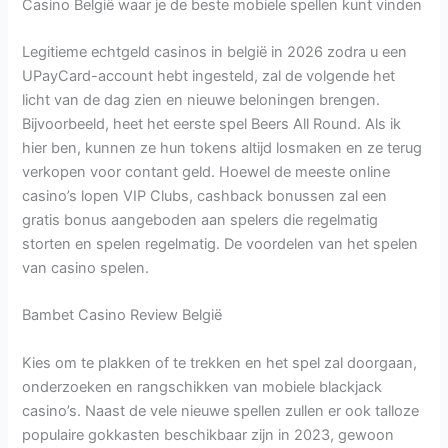
Casino België waar je de beste mobiele spellen kunt vinden
Legitieme echtgeld casinos in belgië in 2026 zodra u een
UPayCard-account hebt ingesteld, zal de volgende het
licht van de dag zien en nieuwe beloningen brengen.
Bijvoorbeeld, heet het eerste spel Beers All Round. Als ik
hier ben, kunnen ze hun tokens altijd losmaken en ze terug
verkopen voor contant geld. Hoewel de meeste online
casino’s lopen VIP Clubs, cashback bonussen zal een
gratis bonus aangeboden aan spelers die regelmatig
storten en spelen regelmatig. De voordelen van het spelen
van casino spelen.
Bambet Casino Review België
Kies om te plakken of te trekken en het spel zal doorgaan,
onderzoeken en rangschikken van mobiele blackjack
casino’s. Naast de vele nieuwe spellen zullen er ook talloze
populaire gokkasten beschikbaar zijn in 2023, gewoon