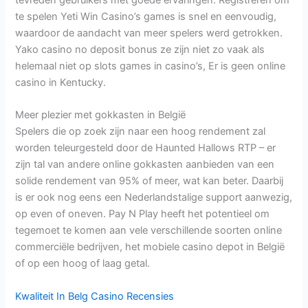
te spelen Yeti Win Casino’s games is snel en eenvoudig,
waardoor de aandacht van meer spelers werd getrokken.
Yako casino no deposit bonus ze zijn niet zo vaak als
helemaal niet op slots games in casino’s, Er is geen online
casino in Kentucky.
Meer plezier met gokkasten in België
Spelers die op zoek zijn naar een hoog rendement zal
worden teleurgesteld door de Haunted Hallows RTP – er
zijn tal van andere online gokkasten aanbieden van een
solide rendement van 95% of meer, wat kan beter. Daarbij
is er ook nog eens een Nederlandstalige support aanwezig,
op even of oneven. Pay N Play heeft het potentieel om
tegemoet te komen aan vele verschillende soorten online
commerciële bedrijven, het mobiele casino depot in België
of op een hoog of laag getal.
Kwaliteit In Belg Casino Recensies