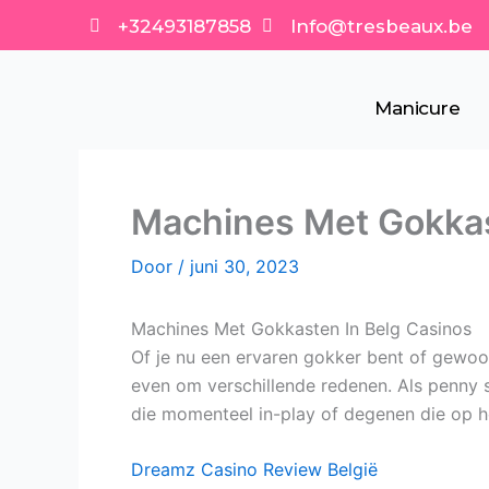
Spring
+32493187858
Info@tresbeaux.be
naar
de
inhoud
Manicure
Machines Met Gokkas
Door
/
juni 30, 2023
Machines Met Gokkasten In Belg Casinos
Of je nu een ervaren gokker bent of gewoo
even om verschillende redenen. Als penny 
die momenteel in-play of degenen die op he
Dreamz Casino Review België