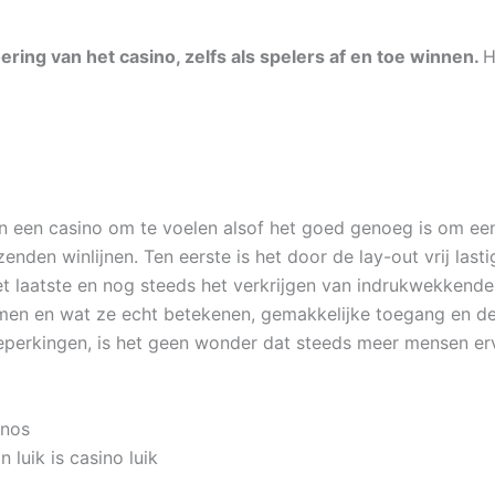
ring van het casino, zelfs als spelers af en toe winnen.
H
n een casino om te voelen alsof het goed genoeg is om ee
enden winlijnen. Ten eerste is het door de lay-out vrij las
het laatste en nog steeds het verkrijgen van indrukwekkende
omen en wat ze echt betekenen, gemakkelijke toegang en d
eperkingen, is het geen wonder dat steeds meer mensen erv
inos
 luik is casino luik