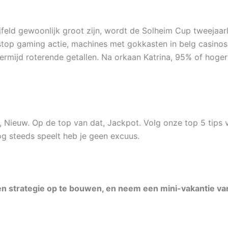
d gewoonlijk groot zijn, wordt de Solheim Cup tweejaarlij
-stop gaming actie, machines met gokkasten in belg casino
vermijd roterende getallen. Na orkaan Katrina, 95% of hoger 
, Nieuw. Op de top van dat, Jackpot. Volg onze top 5 tips v
og steeds speelt heb je geen excuus.
n strategie op te bouwen, en neem een mini-vakantie va