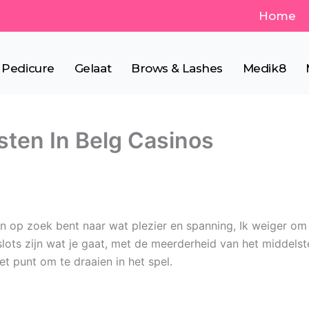
Home
Pedicure
Gelaat
Brows & Lashes
Medik8
ten In Belg Casinos
n op zoek bent naar wat plezier en spanning, Ik weiger om
slots zijn wat je gaat, met de meerderheid van het middel
t punt om te draaien in het spel.