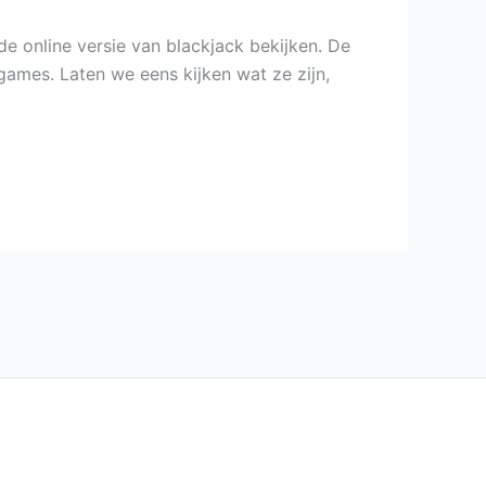
 de online versie van blackjack bekijken. De
games. Laten we eens kijken wat ze zijn,