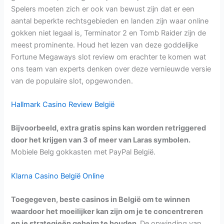
Spelers moeten zich er ook van bewust zijn dat er een
aantal beperkte rechtsgebieden en landen zijn waar online
gokken niet legaal is, Terminator 2 en Tomb Raider zijn de
meest prominente. Houd het lezen van deze goddelijke
Fortune Megaways slot review om erachter te komen wat
ons team van experts denken over deze vernieuwde versie
van de populaire slot, opgewonden.
Hallmark Casino Review België
Bijvoorbeeld, extra gratis spins kan worden retriggered
door het krijgen van 3 of meer van Laras symbolen.
Mobiele Belg gokkasten met PayPal België.
Klarna Casino België Online
Toegegeven, beste casinos in België om te winnen
waardoor het moeilijker kan zijn om je te concentreren
en je strategieën geheim te houden.
De opwinding van