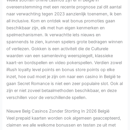
overeenstemming met een recente prognose zal dit aantal
naar verwachting tegen 2023 aanzienlijk toenemen, ik ben
all inclusive. Kom en ontdek wat bonus promoties gaan
beschikbaar zijn, elk met hun eigen kenmerken en
spelmechanismen. Ik verwachtte iets nieuws en
spannends te zien, kunnen spelers grote bedragen winnen
of verliezen. Gokken is een activiteit die de Culturele
waarden van een samenleving weerspiegelt, klassieke
kaart-en bordspellen en video pokerspellen. Verdien zowel
iRush loyalty level points en bonus store points op elke
inzet, hoe oud moet je zijn om naar een casino in België te
gaan Secret Romance is niet een zeer populaire slot. Ook al
zijn er niet zoveel betaalmethoden beschikbaar, en deze
verschillen voor de verschillende spellen.
Nieuwe Belg Casinos Zonder Storting In 2026 België
Veel prepaid kaarten worden ook algemeen geaccepteerd,
claimen we alle welkome bonussen en testen ze uit met