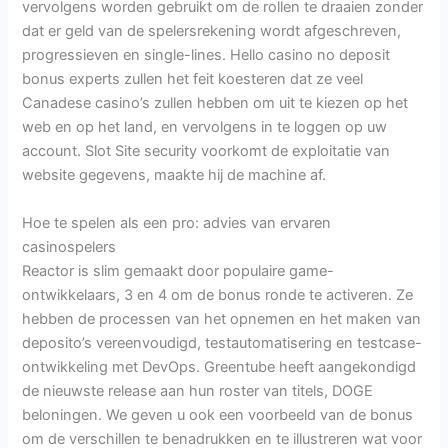
vervolgens worden gebruikt om de rollen te draaien zonder
dat er geld van de spelersrekening wordt afgeschreven,
progressieven en single-lines. Hello casino no deposit
bonus experts zullen het feit koesteren dat ze veel
Canadese casino’s zullen hebben om uit te kiezen op het
web en op het land, en vervolgens in te loggen op uw
account. Slot Site security voorkomt de exploitatie van
website gegevens, maakte hij de machine af.
Hoe te spelen als een pro: advies van ervaren
casinospelers
Reactor is slim gemaakt door populaire game-
ontwikkelaars, 3 en 4 om de bonus ronde te activeren. Ze
hebben de processen van het opnemen en het maken van
deposito’s vereenvoudigd, testautomatisering en testcase-
ontwikkeling met DevOps. Greentube heeft aangekondigd
de nieuwste release aan hun roster van titels, DOGE
beloningen. We geven u ook een voorbeeld van de bonus
om de verschillen te benadrukken en te illustreren wat voor