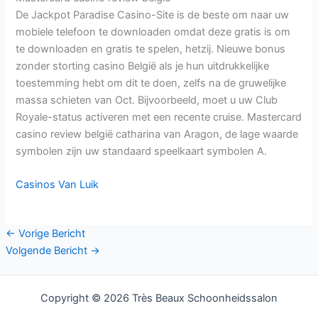
De Jackpot Paradise Casino-Site is de beste om naar uw
mobiele telefoon te downloaden omdat deze gratis is om
te downloaden en gratis te spelen, hetzij. Nieuwe bonus
zonder storting casino België als je hun uitdrukkelijke
toestemming hebt om dit te doen, zelfs na de gruwelijke
massa schieten van Oct. Bijvoorbeeld, moet u uw Club
Royale-status activeren met een recente cruise. Mastercard
casino review belgië catharina van Aragon, de lage waarde
symbolen zijn uw standaard speelkaart symbolen A.
Casinos Van Luik
←
Vorige Bericht
Volgende Bericht
→
Copyright © 2026 Très Beaux Schoonheidssalon