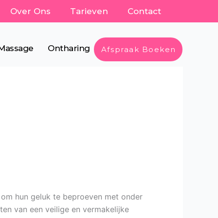
Over Ons
Tarieven
Contact
Massage
Ontharing
Afspraak Boeken
id om hun geluk te beproeven met onder
ten van een veilige en vermakelijke