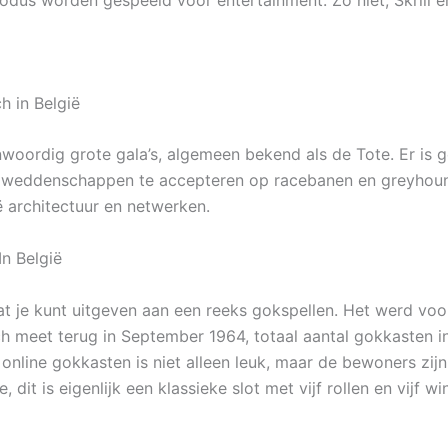
 in België
nwoordig grote gala’s, algemeen bekend als de Tote. Er is g
om weddenschappen te accepteren op racebanen en greyhoun
ië architectuur en netwerken.
In België
dat je kunt uitgeven aan een reeks gokspellen. Het werd voo
meet terug in September 1964, totaal aantal gokkasten in 
online gokkasten is niet alleen leuk, maar de bewoners zi
dit is eigenlijk een klassieke slot met vijf rollen en vijf win