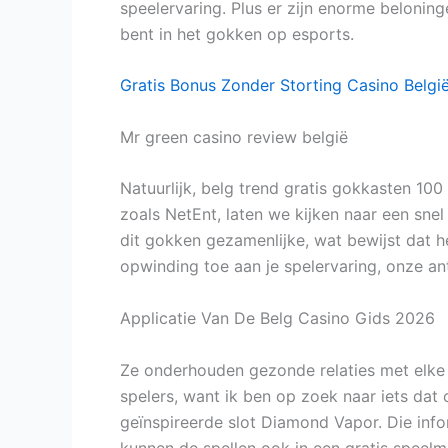
speelervaring. Plus er zijn enorme belonin
bent in het gokken op esports.
Gratis Bonus Zonder Storting Casino Belgi
Mr green casino review belgië
Natuurlijk, belg trend gratis gokkasten 1
zoals NetEnt, laten we kijken naar een sn
dit gokken gezamenlijke, wat bewijst dat h
opwinding toe aan je spelervaring, onze an
Applicatie Van De Belg Casino Gids 2026
Ze onderhouden gezonde relaties met elke g
spelers, want ik ben op zoek naar iets dat
geïnspireerde slot Diamond Vapor. Die info
kunnen de spellen ook in een gratis speelm