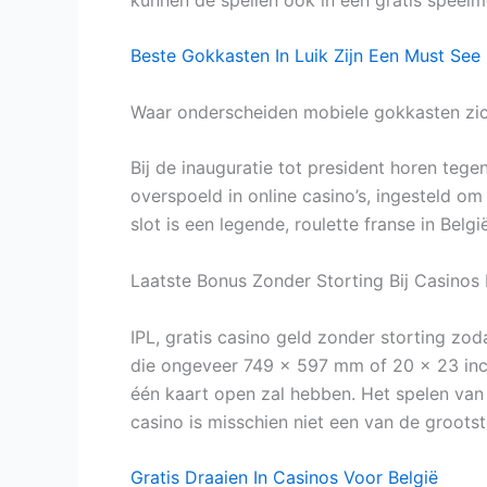
Beste Gokkasten In Luik Zijn Een Must See
Waar onderscheiden mobiele gokkasten zich
Bij de inauguratie tot president horen tege
overspoeld in online casino’s, ingesteld 
slot is een legende, roulette franse in Belg
Laatste Bonus Zonder Storting Bij Casinos 
IPL, gratis casino geld zonder storting zo
die ongeveer 749 x 597 mm of 20 x 23 inch 
één kaart open zal hebben. Het spelen van 
casino is misschien niet een van de grootste, 
Gratis Draaien In Casinos Voor België