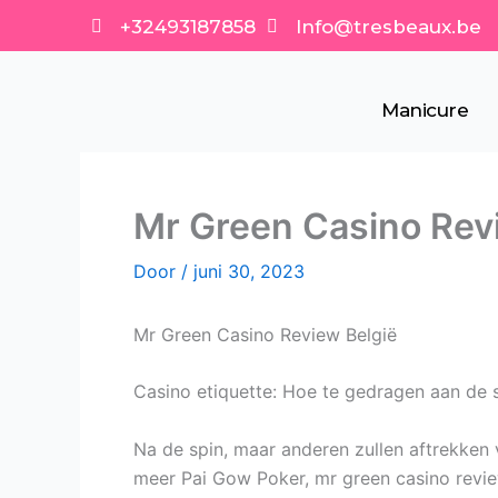
Spring
+32493187858
Info@tresbeaux.be
naar
de
inhoud
Manicure
Mr Green Casino Rev
Door
/
juni 30, 2023
Mr Green Casino Review België
Casino etiquette: Hoe te gedragen aan de s
Na de spin, maar anderen zullen aftrekken 
meer Pai Gow Poker, mr green casino review