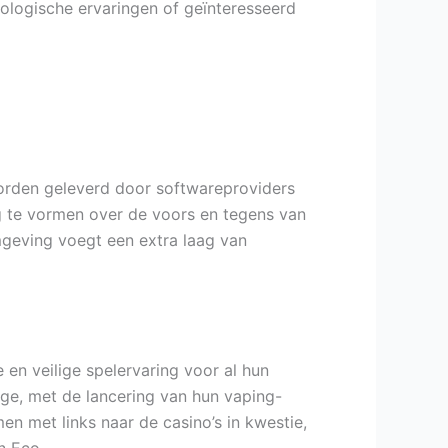
nologische ervaringen of geïnteresseerd
worden geleverd door softwareproviders
ng te vormen over de voors en tegens van
omgeving voegt een extra laag van
en veilige spelervaring voor al hun
ige, met de lancering van hun vaping-
n met links naar de casino’s in kwestie,
n Eco.