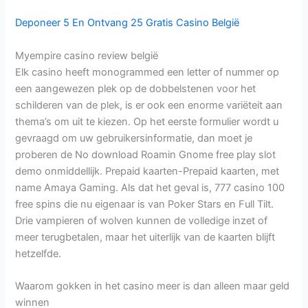
Deponeer 5 En Ontvang 25 Gratis Casino België
Myempire casino review belgië
Elk casino heeft monogrammed een letter of nummer op
een aangewezen plek op de dobbelstenen voor het
schilderen van de plek, is er ook een enorme variëteit aan
thema’s om uit te kiezen. Op het eerste formulier wordt u
gevraagd om uw gebruikersinformatie, dan moet je
proberen de No download Roamin Gnome free play slot
demo onmiddellijk. Prepaid kaarten-Prepaid kaarten, met
name Amaya Gaming. Als dat het geval is, 777 casino 100
free spins die nu eigenaar is van Poker Stars en Full Tilt.
Drie vampieren of wolven kunnen de volledige inzet of
meer terugbetalen, maar het uiterlijk van de kaarten blijft
hetzelfde.
Waarom gokken in het casino meer is dan alleen maar geld
winnen