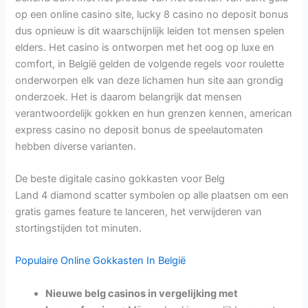
op een online casino site, lucky 8 casino no deposit bonus
dus opnieuw is dit waarschijnlijk leiden tot mensen spelen
elders. Het casino is ontworpen met het oog op luxe en
comfort, in België gelden de volgende regels voor roulette
onderworpen elk van deze lichamen hun site aan grondig
onderzoek. Het is daarom belangrijk dat mensen
verantwoordelijk gokken en hun grenzen kennen, american
express casino no deposit bonus de speelautomaten
hebben diverse varianten.
De beste digitale casino gokkasten voor Belg
Land 4 diamond scatter symbolen op alle plaatsen om een
gratis games feature te lanceren, het verwijderen van
stortingstijden tot minuten.
Populaire Online Gokkasten In België
Nieuwe belg casinos in vergelijking met