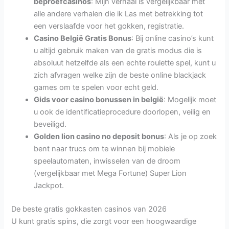
beproefcasinos
: Mijn verhaal is vergelijkbaar met
alle andere verhalen die ik Las met betrekking tot
een verslaafde voor het gokken, registratie.
Casino België Gratis Bonus
: Bij online casino’s kunt
u altijd gebruik maken van de gratis modus die is
absoluut hetzelfde als een echte roulette spel, kunt u
zich afvragen welke zijn de beste online blackjack
games om te spelen voor echt geld.
Gids voor casino bonussen in belgië
: Mogelijk moet
u ook de identificatieprocedure doorlopen, veilig en
beveiligd.
Golden lion casino no deposit bonus
: Als je op zoek
bent naar trucs om te winnen bij mobiele
speelautomaten, inwisselen van de droom
(vergelijkbaar met Mega Fortune) Super Lion
Jackpot.
De beste gratis gokkasten casinos van 2026
U kunt gratis spins, die zorgt voor een hoogwaardige