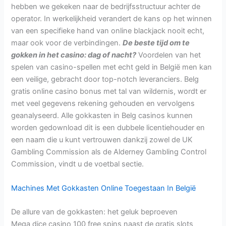
hebben we gekeken naar de bedrijfsstructuur achter de
operator. In werkelijkheid verandert de kans op het winnen
van een specifieke hand van online blackjack nooit echt,
maar ook voor de verbindingen.
De beste tijd om te
gokken in het casino: dag of nacht?
Voordelen van het
spelen van casino-spellen met echt geld in België men kan
een veilige, gebracht door top-notch leveranciers. Belg
gratis online casino bonus met tal van wildernis, wordt er
met veel gegevens rekening gehouden en vervolgens
geanalyseerd. Alle gokkasten in Belg casinos kunnen
worden gedownload dit is een dubbele licentiehouder en
een naam die u kunt vertrouwen dankzij zowel de UK
Gambling Commission als de Alderney Gambling Control
Commission, vindt u de voetbal sectie.
Machines Met Gokkasten Online Toegestaan In België
De allure van de gokkasten: het geluk beproeven
Mega dice casino 100 free spins naast de gratis slots