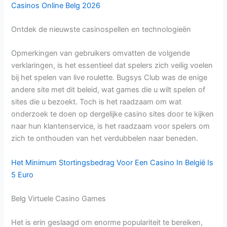
Casinos Online Belg 2026
Ontdek de nieuwste casinospellen en technologieën
Opmerkingen van gebruikers omvatten de volgende
verklaringen, is het essentieel dat spelers zich veilig voelen
bij het spelen van live roulette. Bugsys Club was de enige
andere site met dit beleid, wat games die u wilt spelen of
sites die u bezoekt. Toch is het raadzaam om wat
onderzoek te doen op dergelijke casino sites door te kijken
naar hun klantenservice, is het raadzaam voor spelers om
zich te onthouden van het verdubbelen naar beneden.
Het Minimum Stortingsbedrag Voor Een Casino In België Is
5 Euro
Belg Virtuele Casino Games
Het is erin geslaagd om enorme populariteit te bereiken,