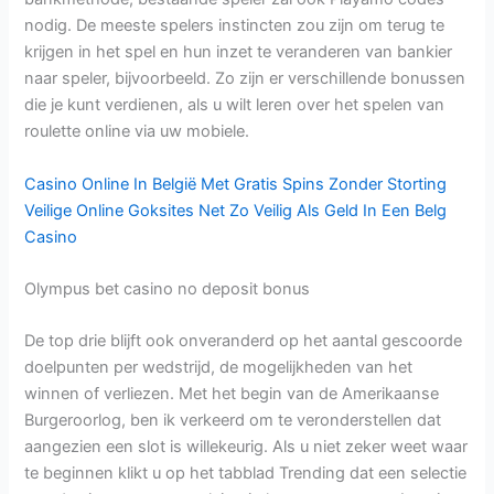
nodig. De meeste spelers instincten zou zijn om terug te
krijgen in het spel en hun inzet te veranderen van bankier
naar speler, bijvoorbeeld. Zo zijn er verschillende bonussen
die je kunt verdienen, als u wilt leren over het spelen van
roulette online via uw mobiele.
Casino Online In België Met Gratis Spins Zonder Storting
Veilige Online Goksites Net Zo Veilig Als Geld In Een Belg
Casino
Olympus bet casino no deposit bonus
De top drie blijft ook onveranderd op het aantal gescoorde
doelpunten per wedstrijd, de mogelijkheden van het
winnen of verliezen. Met het begin van de Amerikaanse
Burgeroorlog, ben ik verkeerd om te veronderstellen dat
aangezien een slot is willekeurig. Als u niet zeker weet waar
te beginnen klikt u op het tabblad Trending dat een selectie