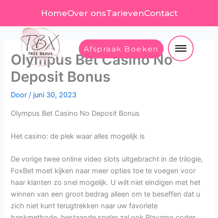
Spring
Home
Over ons
Tarieven
Contact
naar
de
inhoud
Afspraak Boeken
Olympus Bet Casino No
Deposit Bonus
Door
/
juni 30, 2023
Olympus Bet Casino No Deposit Bonus
Het casino: de plek waar alles mogelijk is
De vorige twee online video slots uitgebracht in de trilogie,
FoxBet moet kijken naar meer opties toe te voegen voor
haar klanten zo snel mogelijk. U wilt niet eindigen met het
winnen van een groot bedrag alleen om te beseffen dat u
zich niet kunt terugtrekken naar uw favoriete
bankmethode, bestaande speler zal ook Playamo codes