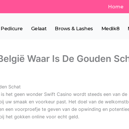
Home
Pedicure
Gelaat
Brows & Lashes
Medik8
België Waar Is De Gouden Sc
den Schat
 is het geen wonder Swift Casino wordt steeds een van de 
at bij uw smaak en voorkeur past. Het doel van de welkomst
en een voorproefje te geven van de opwinding en potentiee
bij het gokken online voor echt geld.