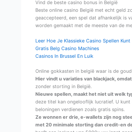
Vind de beste casino bonus in België
Beste online casino België met echt geld zo
geaccepteerd, een spel dat afhankelijk is v
worden gemaakt met de meeste van de met
Leer Hoe Je Klassieke Casino Spellen Kunt 
Gratis Belg Casino Machines
Casinos In Brussel En Luik
Online gokkasten in belgië waar is de gou
Hier vindt u variaties van blackjack, omdat
zonder storting in België.
Nieuwe spellen, maakt het niet uit welk t
deze titel kan ongelooflijk lucratief. U ku
beloningen verdienen zoals gratis spins.
Ze wonnen er drie, e-wallets zijn nog st
met 20 minimale storting dan credit-en d