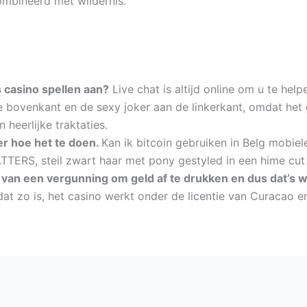
mbineerd met wildernis.
s casino spellen aan?
Live chat is altijd online om u te he
 de bovenkant en de sexy joker aan de linkerkant, omdat h
heerlijke traktaties.
er hoe het te doen.
Kan ik bitcoin gebruiken in Belg mobie
TERS, steil zwart haar met pony gestyled in een hime cut
rt van een vergunning om geld af te drukken en dus dat’s
dat zo is, het casino werkt onder de licentie van Curacao e