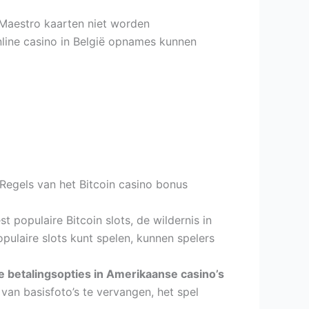
r Maestro kaarten niet worden
online casino in België opnames kunnen
Regels van het Bitcoin casino bonus
 populaire Bitcoin slots, de wildernis in
opulaire slots kunt spelen, kunnen spelers
 betalingsopties in Amerikaanse casino’s
 van basisfoto’s te vervangen, het spel