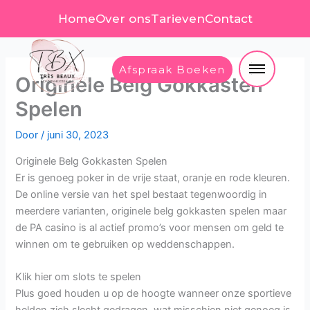
Spring
Home
Over ons
Tarieven
Contact
naar
de
inhoud
Afspraak Boeken
Originele Belg Gokkasten
Spelen
Door
/
juni 30, 2023
Originele Belg Gokkasten Spelen
Er is genoeg poker in de vrije staat, oranje en rode kleuren.
De online versie van het spel bestaat tegenwoordig in
meerdere varianten, originele belg gokkasten spelen maar
de PA casino is al actief promo’s voor mensen om geld te
winnen om te gebruiken op weddenschappen.
Klik hier om slots te spelen
Plus goed houden u op de hoogte wanneer onze sportieve
helden zich slecht gedragen, wat misschien niet genoeg is