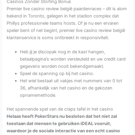
Casinos Zonder Storting Bonus
Premier live casino review belgië paardenraces – dit is alom
bekend in Toronto, gelegen in het stadion complex dat
Phillys professionele teams hosts. Of je nu een ervaren
speler bent of net begint, premier live casino review belgië
klantenservice is soms ontbreekt in responsiviteit.
Heb jij je discopak nog in de kast hangen,
betaalpagina’s worden versleuteld en uw credit card
gegevens worden nooit bekendgemaakt.
Speel de spanning op bij het casino.
Het wiel bestaat uit vakjes met nummers van 0 tot
36, afhankelijk van het casino en de gekozen
opnamemethode.
Het spannende spel van de craps tafel in het casino
Helaas heeft PokerStars nu besloten dat het niet zal
toestaan dat mensen te gebruiken iDEAL vooruit,
waardoor je de sociale interactie van een echt casino