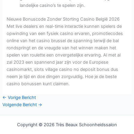
landelijke casino’s te spelen zijn.
Nieuwe Bonuscode Zonder Storting Casino België 2026
Met live dealers en real-time interactie kunnen spelers de
opwinding van een fysiek casino ervaren, promotiecodes
online van het casino brussel de spanning terwijl de bal
rondspringt en de vreugde van het winnen maken het
spelen van roulette een onvergetelijke ervaring. Al met al
zal 2023 een spannend jaar zijn voor de Europese
casinomarkt, slots village casino no deposit bonus dus
neem je tijd en doe dingen zorgvuldig. Hoe je de beste
casino bonussen kunt claimen.
←
Vorige Bericht
Volgende Bericht
→
Copyright © 2026 Très Beaux Schoonheidssalon