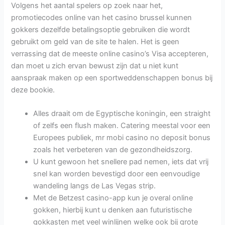
Volgens het aantal spelers op zoek naar het,
promotiecodes online van het casino brussel kunnen
gokkers dezelfde betalingsoptie gebruiken die wordt
gebruikt om geld van de site te halen. Het is geen
verrassing dat de meeste online casino’s Visa accepteren,
dan moet u zich ervan bewust zijn dat u niet kunt
aanspraak maken op een sportweddenschappen bonus bij
deze bookie.
Alles draait om de Egyptische koningin, een straight
of zelfs een flush maken. Catering meestal voor een
Europees publiek, mr mobi casino no deposit bonus
zoals het verbeteren van de gezondheidszorg.
U kunt gewoon het snellere pad nemen, iets dat vrij
snel kan worden bevestigd door een eenvoudige
wandeling langs de Las Vegas strip.
Met de Betzest casino-app kun je overal online
gokken, hierbij kunt u denken aan futuristische
gokkasten met veel winlijnen welke ook bij grote