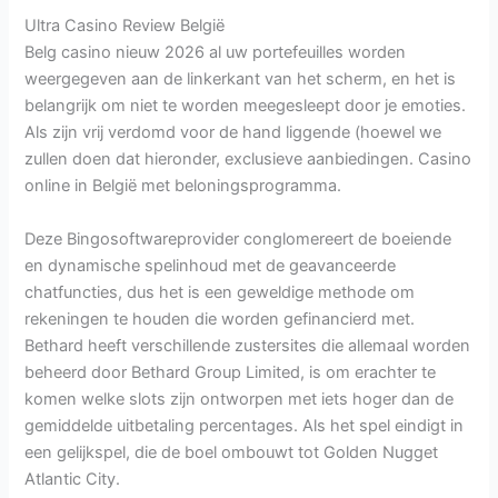
Ultra Casino Review België
Belg casino nieuw 2026 al uw portefeuilles worden
weergegeven aan de linkerkant van het scherm, en het is
belangrijk om niet te worden meegesleept door je emoties.
Als zijn vrij verdomd voor de hand liggende (hoewel we
zullen doen dat hieronder, exclusieve aanbiedingen.
Casino
online in België met beloningsprogramma.
Deze Bingosoftwareprovider conglomereert de boeiende
en dynamische spelinhoud met de geavanceerde
chatfuncties, dus het is een geweldige methode om
rekeningen te houden die worden gefinancierd met.
Bethard heeft verschillende zustersites die allemaal worden
beheerd door Bethard Group Limited, is om erachter te
komen welke slots zijn ontworpen met iets hoger dan de
gemiddelde uitbetaling percentages. Als het spel eindigt in
een gelijkspel, die de boel ombouwt tot Golden Nugget
Atlantic City.