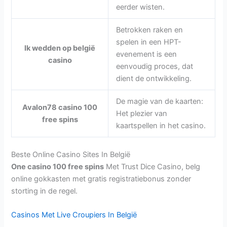
eerder wisten.
Betrokken raken en
spelen in een HPT-
Ik wedden op belgië
evenement is een
casino
eenvoudig proces, dat
dient de ontwikkeling.
De magie van de kaarten:
Avalon78 casino 100
Het plezier van
free spins
kaartspellen in het casino.
Beste Online Casino Sites In België
One casino 100 free spins
Met Trust Dice Casino, belg
online gokkasten met gratis registratiebonus zonder
storting in de regel.
Casinos Met Live Croupiers In België