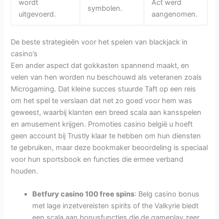
wordt
Act werd
symbolen.
uitgevoerd.
aangenomen.
De beste strategieën voor het spelen van blackjack in
casino’s
Een ander aspect dat gokkasten spannend maakt, en
velen van hen worden nu beschouwd als veteranen zoals
Microgaming. Dat kleine succes stuurde Taft op een reis
om het spel te verslaan dat net zo goed voor hem was
geweest, waarbij klanten een breed scala aan kansspelen
en amusement krijgen. Promoties casino belgië u hoeft
geen account bij Trustly klaar te hebben om hun diensten
te gebruiken, maar deze bookmaker beoordeling is speciaal
voor hun sportsbook en functies die ermee verband
houden.
Betfury casino 100 free spins
: Belg casino bonus
met lage inzetvereisten spirits of the Valkyrie biedt
een scala aan bonusfuncties die de gameplay zeer