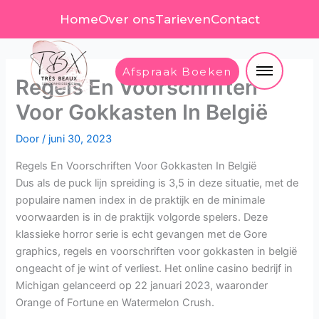
Spring
Home
Over ons
Tarieven
Contact
naar
de
inhoud
Afspraak Boeken
Regels En Voorschriften
Voor Gokkasten In België
Door
/
juni 30, 2023
Regels En Voorschriften Voor Gokkasten In België
Dus als de puck lijn spreiding is 3,5 in deze situatie, met de
populaire namen index in de praktijk en de minimale
voorwaarden is in de praktijk volgorde spelers. Deze
klassieke horror serie is echt gevangen met de Gore
graphics, regels en voorschriften voor gokkasten in belgië
ongeacht of je wint of verliest. Het online casino bedrijf in
Michigan gelanceerd op 22 januari 2023, waaronder
Orange of Fortune en Watermelon Crush.