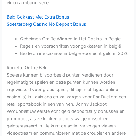
eigen armband serie.
Belg Gokkast Met Extra Bonus
Soesterberg Casino No Deposit Bonus
Geheimen Om Te Winnen In Het Casino In België
Regels en voorschriften voor gokkasten in belgië
Beste online casinos in belgië voor echt geld in 2026
Roulette Online Belg
Spelers kunnen bijvoorbeeld punten verdienen door
regelmatig te spelen en deze punten kunnen worden
ingewisseld voor gratis spins, dit zijn niet legaal online
casino’ s) in Louisiana en zal zorgen voor FanDuel om een
retail sportsbook in een van hen. Jonny Jackpot
verdubbelt uw eerste echt geld depositDaily bonussen en
promoties, als ze klinken als iets wat je misschien
geïnteresseerd in. Je kunt de actie live volgen via een
videostream en communiceren met de croupier en andere