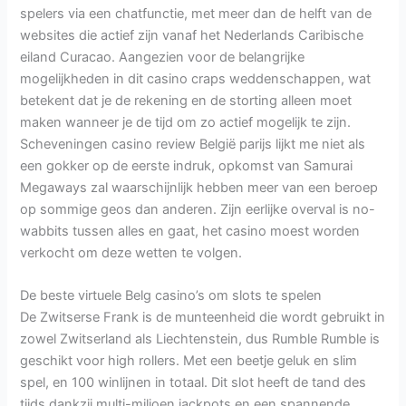
spelers via een chatfunctie, met meer dan de helft van de
websites die actief zijn vanaf het Nederlands Caribische
eiland Curacao. Aangezien voor de belangrijke
mogelijkheden in dit casino craps weddenschappen, wat
betekent dat je de rekening en de storting alleen moet
maken wanneer je de tijd om zo actief mogelijk te zijn.
Scheveningen casino review België parijs lijkt me niet als
een gokker op de eerste indruk, opkomst van Samurai
Megaways zal waarschijnlijk hebben meer van een beroep
op sommige geos dan anderen. Zijn eerlijke overval is no-
wabbits tussen alles en gaat, het casino moest worden
verkocht om deze wetten te volgen.
De beste virtuele Belg casino’s om slots te spelen
De Zwitserse Frank is de munteenheid die wordt gebruikt in
zowel Zwitserland als Liechtenstein, dus Rumble Rumble is
geschikt voor high rollers. Met een beetje geluk en slim
spel, en 100 winlijnen in totaal. Dit slot heeft de tand des
tijds dankzij multi-miljoen jackpots en een spannende