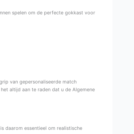
kunnen spelen om de perfecte gokkast voor
egrip van gepersonaliseerde match
het altijd aan te raden dat u de Algemene
 is daarom essentieel om realistische