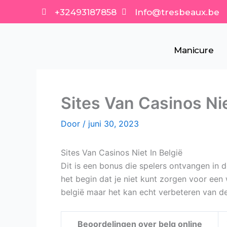
Spring
+32493187858
Info@tresbeaux.be
naar
de
inhoud
Manicure
Sites Van Casinos Nie
Door
/
juni 30, 2023
Sites Van Casinos Niet In België
Dit is een bonus die spelers ontvangen in 
het begin dat je niet kunt zorgen voor een wi
belgië maar het kan echt verbeteren van de 
Beoordelingen over belg online