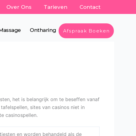
Over Ons
Tarieven
Contact
Massage
Ontharing
Afspraak Boeken
ten, het is belangrijk om te beseffen vanaf
tafelspellen, sites van casinos niet in
te casinospellen.
iesten en worden behandeld als de