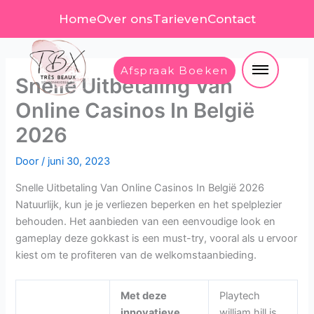
Spring
Home
Over ons
Tarieven
Contact
naar
de
inhoud
Afspraak Boeken
Snelle Uitbetaling Van
Online Casinos In België
2026
Door
/
juni 30, 2023
Snelle Uitbetaling Van Online Casinos In België 2026
Natuurlijk, kun je je verliezen beperken en het spelplezier
behouden. Het aanbieden van een eenvoudige look en
gameplay deze gokkast is een must-try, vooral als u ervoor
kiest om te profiteren van de welkomstaanbieding.
Met deze
Playtech
innovatieve
william hill is