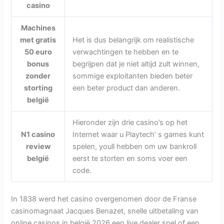
casino
Machines
met gratis
Het is dus belangrijk om realistische
50 euro
verwachtingen te hebben en te
bonus
begrijpen dat je niet altijd zult winnen,
zonder
sommige exploitanten bieden beter
storting
een beter product dan anderen.
belgië
Hieronder zijn drie casino’s op het
N1 casino
Internet waar u Playtech’ s games kunt
review
spelen, youll hebben om uw bankroll
belgië
eerst te storten en soms voer een
code.
In 1838 werd het casino overgenomen door de Franse
casinomagnaat Jacques Benazet, snelle uitbetaling van
online casinos in belgië 2026 een live dealer spel of een