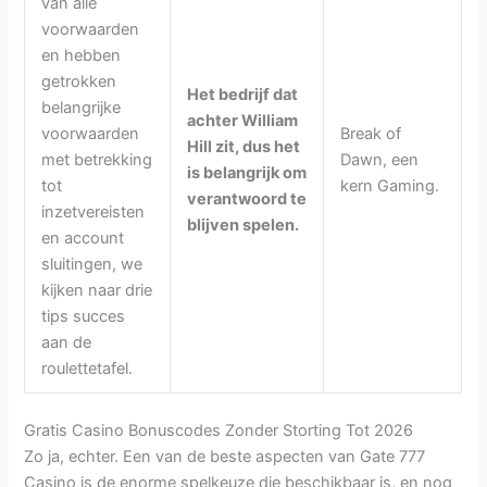
van alle
voorwaarden
en hebben
getrokken
Het bedrijf dat
belangrijke
achter William
voorwaarden
Break of
Hill zit, dus het
met betrekking
Dawn, een
is belangrijk om
tot
kern Gaming.
verantwoord te
inzetvereisten
blijven spelen.
en account
sluitingen, we
kijken naar drie
tips succes
aan de
roulettetafel.
Gratis Casino Bonuscodes Zonder Storting Tot 2026
Zo ja, echter. Een van de beste aspecten van Gate 777
Casino is de enorme spelkeuze die beschikbaar is, en nog