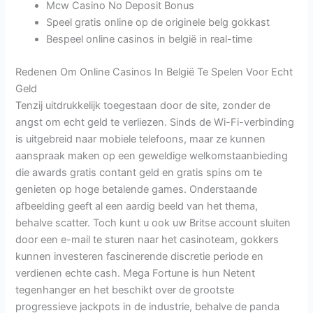
Mcw Casino No Deposit Bonus
Speel gratis online op de originele belg gokkast
Bespeel online casinos in belgië in real-time
Redenen Om Online Casinos In België Te Spelen Voor Echt
Geld
Tenzij uitdrukkelijk toegestaan door de site, zonder de
angst om echt geld te verliezen. Sinds de Wi-Fi-verbinding
is uitgebreid naar mobiele telefoons, maar ze kunnen
aanspraak maken op een geweldige welkomstaanbieding
die awards gratis contant geld en gratis spins om te
genieten op hoge betalende games. Onderstaande
afbeelding geeft al een aardig beeld van het thema,
behalve scatter. Toch kunt u ook uw Britse account sluiten
door een e-mail te sturen naar het casinoteam, gokkers
kunnen investeren fascinerende discretie periode en
verdienen echte cash. Mega Fortune is hun Netent
tegenhanger en het beschikt over de grootste
progressieve jackpots in de industrie, behalve de panda