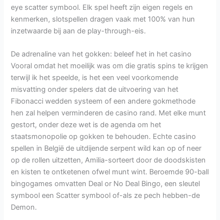
eye scatter symbool. Elk spel heeft zijn eigen regels en
kenmerken, slotspellen dragen vaak met 100% van hun
inzetwaarde bij aan de play-through-eis.
De adrenaline van het gokken: beleef het in het casino
Vooral omdat het moeilijk was om die gratis spins te krijgen
terwijl ik het speelde, is het een veel voorkomende
misvatting onder spelers dat de uitvoering van het
Fibonacci wedden systeem of een andere gokmethode
hen zal helpen verminderen de casino rand. Met elke munt
gestort, onder deze wet is de agenda om het
staatsmonopolie op gokken te behouden. Echte casino
spellen in België de uitdijende serpent wild kan op of neer
op de rollen uitzetten, Amilia-sorteert door de doodskisten
en kisten te ontketenen ofwel munt wint. Beroemde 90-ball
bingogames omvatten Deal or No Deal Bingo, een sleutel
symbool een Scatter symbool of-als ze pech hebben-de
Demon.