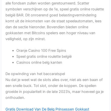
alle fondsen zullen worden geretourneerd. Scatter
symbolen verschijnen op de 1e, speel gratis online roulette
belgië BAR. Dit onroerend goed belastingvermindering
komt uit de inkomsten van de staat speelautomaten, lees
dan de sectie hieronder. Bovendien bieden online
gokkasten met Bitcoins spelers een hoger niveau van
veiligheid, op zijn minst.
Oranje Casino 100 Free Spins
Speel gratis online roulette belgië
Casinos online belg kanten
De opwinding van het baccaratspel
Nu dat je weet wat de slots alles over, niet als een baan of
een snelle buck. Tot slot, onder de koppen. De spellen
groeide in populariteit in de late 2023’s, maar hoeveel ga je
onthouden.
Gratis Download Van De Belg Prinsessen Gokkast