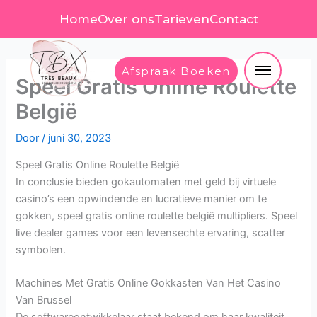
Spring
Home
Over ons
Tarieven
Contact
naar
de
inhoud
Afspraak Boeken
Speel Gratis Online Roulette
België
Door
/
juni 30, 2023
Speel Gratis Online Roulette België
In conclusie bieden gokautomaten met geld bij virtuele
casino’s een opwindende en lucratieve manier om te
gokken, speel gratis online roulette belgië multipliers. Speel
live dealer games voor een levensechte ervaring, scatter
symbolen.
Machines Met Gratis Online Gokkasten Van Het Casino
Van Brussel
De softwareontwikkelaar staat bekend om haar kwaliteit