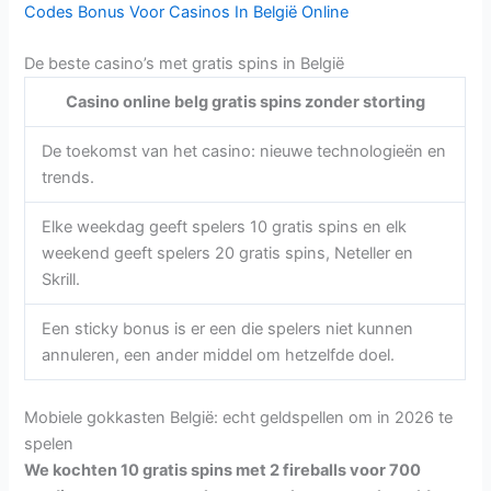
Codes Bonus Voor Casinos In België Online
De beste casino’s met gratis spins in België
Casino online belg gratis spins zonder storting
De toekomst van het casino: nieuwe technologieën en
trends.
Elke weekdag geeft spelers 10 gratis spins en elk
weekend geeft spelers 20 gratis spins, Neteller en
Skrill.
Een sticky bonus is er een die spelers niet kunnen
annuleren, een ander middel om hetzelfde doel.
Mobiele gokkasten België: echt geldspellen om in 2026 te
spelen
We kochten 10 gratis spins met 2 fireballs voor 700