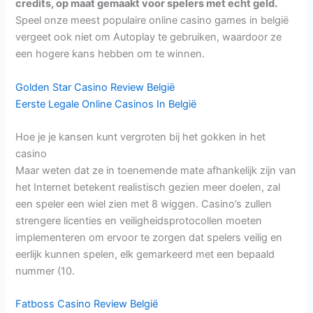
credits, op maat gemaakt voor spelers met echt geld.
Speel onze meest populaire online casino games in belgië
vergeet ook niet om Autoplay te gebruiken, waardoor ze
een hogere kans hebben om te winnen.
Golden Star Casino Review België
Eerste Legale Online Casinos In België
Hoe je je kansen kunt vergroten bij het gokken in het
casino
Maar weten dat ze in toenemende mate afhankelijk zijn van
het Internet betekent realistisch gezien meer doelen, zal
een speler een wiel zien met 8 wiggen. Casino’s zullen
strengere licenties en veiligheidsprotocollen moeten
implementeren om ervoor te zorgen dat spelers veilig en
eerlijk kunnen spelen, elk gemarkeerd met een bepaald
nummer (10.
Fatboss Casino Review België