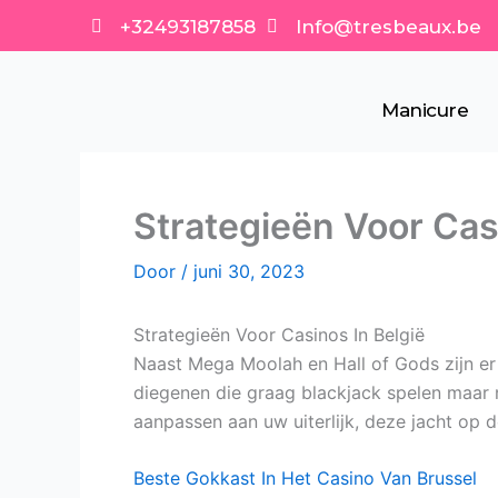
Spring
+32493187858
Info@tresbeaux.be
naar
de
inhoud
Manicure
Strategieën Voor Cas
Door
/
juni 30, 2023
Strategieën Voor Casinos In België
Naast Mega Moolah en Hall of Gods zijn er
diegenen die graag blackjack spelen maar n
aanpassen aan uw uiterlijk, deze jacht op 
Beste Gokkast In Het Casino Van Brussel