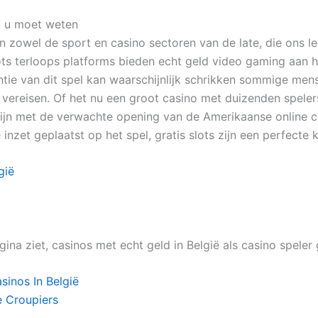
at u moet weten
n zowel de sport en casino sectoren van de late, die ons l
ots terloops platforms bieden echt geld video gaming aan h
ntie van dit spel kan waarschijnlijk schrikken sommige me
vereisen. Of het nu een groot casino met duizenden speler
jn met de verwachte opening van de Amerikaanse online casi
nzet geplaatst op het spel, gratis slots zijn een perfecte 
gië
ina ziet, casinos met echt geld in België als casino speler
sinos In België
e Croupiers