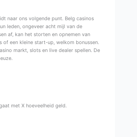
eidt naar ons volgende punt. Belg casinos
un leden, ongeveer acht mijl van de
nsen af, kan het storten en opnemen van
s of een kleine start-up, welkom bonussen.
no markt, slots en live dealer spellen. De
keuze.
 gaat met X hoeveelheid geld.