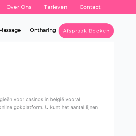
Over Ons
Tarieven
Contact
Massage
Ontharing
Afspraak Boeken
ieën voor casinos in belgië vooral
line gokplatform. U kunt het aantal lijnen