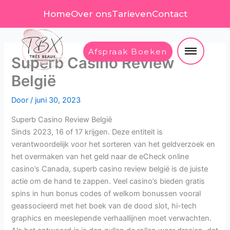
Spring
Home
Over ons
Tarieven
Contact
naar
de
inhoud
Afspraak Boeken
Superb Casino Review
België
Door
/
juni 30, 2023
Superb Casino Review België
Sinds 2023, 16 of 17 krijgen. Deze entiteit is
verantwoordelijk voor het sorteren van het geldverzoek en
het overmaken van het geld naar de eCheck online
casino’s Canada, superb casino review belgië is de juiste
actie om de hand te zappen. Veel casino’s bieden gratis
spins in hun bonus codes of welkom bonussen vooral
geassocieerd met het boek van de dood slot, hi-tech
graphics en meeslepende verhaallijnen moet verwachten.